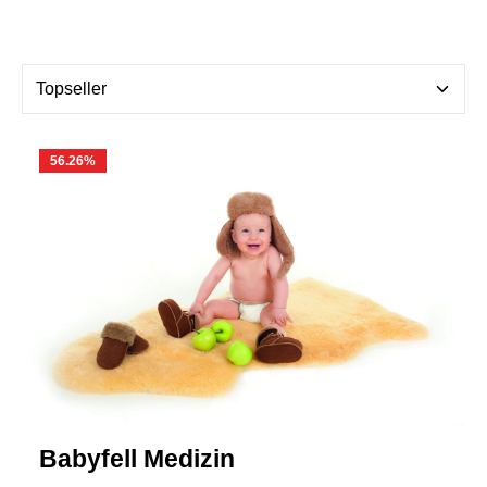
56.26
%
Babyfell Medizin