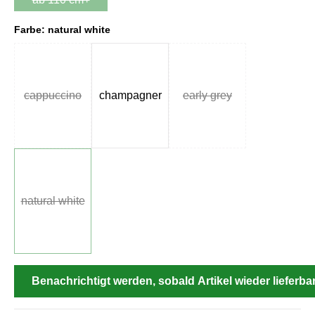
(Diese Option ist zurzeit nicht verfügbar.)
Farbe: natural white
cappuccino
champagner
early grey
(Diese Option ist zurzeit nicht verfügbar.)
(Diese Option ist zurzeit
natural white
(Diese Option ist zurzeit nicht verfügbar.)
Benachrichtigt werden, sobald Artikel wieder lieferbar 