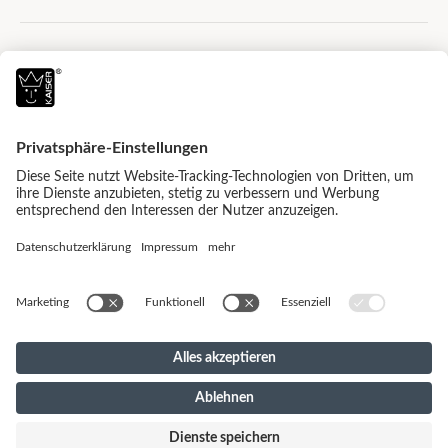
Alle Preise inkl. gesetzl. Mehrwertsteuer zzgl.
Versandkosten
und ggf. Nachnahmegebühren,
wenn nicht anders angegeben.
© 2026 Kaiser Naturfellprodukte - with
by
mister
bk!
NATURE IS LOVE