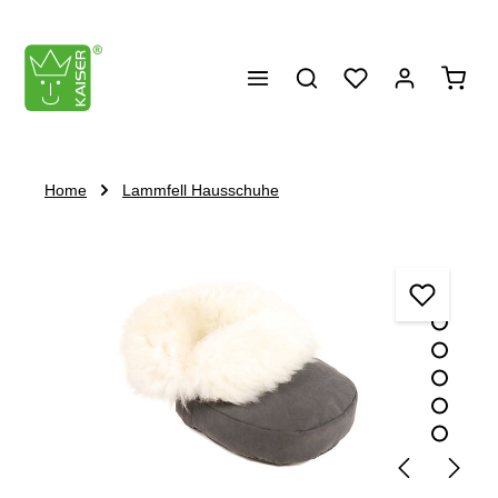
alt springen
Waren
Home
Lammfell Hausschuhe
Bildergalerie überspringen